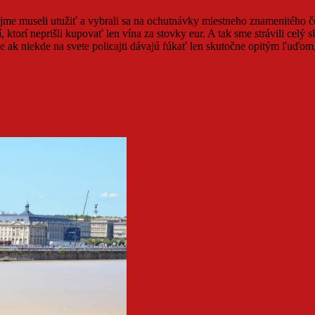
ozrejme museli utužiť a vybrali sa na ochutnávky miestneho znamenitého
dí, ktorí neprišli kupovať len vína za stovky eur. A tak sme strávili ce
že ak niekde na svete policajti dávajú fúkať len skutočne opitým ľuďom,