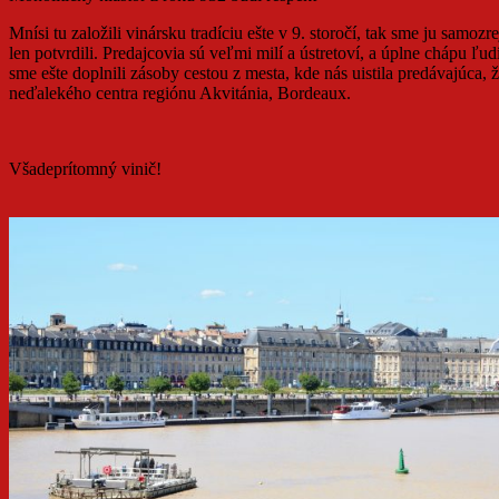
Mnísi tu založili vinársku tradíciu ešte v 9. storočí, tak sme ju sam
len potvrdili. Predajcovia sú veľmi milí a ústretoví, a úplne chápu ľu
sme ešte doplnili zásoby cestou z mesta, kde nás uistila predávajúca, 
neďalekého centra regiónu Akvitánia, Bordeaux.
Všadeprítomný vinič!