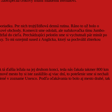
ým zabezpečila celkový triumf mladému Bernalovi.
poriadku. Pre nich trojtýždňová denná rutina. Ráno to už bolo o
čekové obchody. Komercii sme odolali, ale nafukovačka tímu Jumbo-
držal do cieľa. Prechádzajúci pelotón sme si vychutnali pár minút po
. To mi ozrejmil sused z Anglicka, ktorý sa pochválil zbierkou
 tá ďalšia ležala na jej druhom konci, teda nás čakala takmer 800 km
vé mesto by si iste zaslúžilo aj viac dní, to potešenie sme si nechali
adené v zozname Unesco. Podľa očakávania to bolo aj mesto drahé, tak