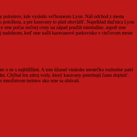
y polostrov, kde vyrástlo veľkomesto Lyon. Náš odchod z mesta
položkou, a pre karavany to platí obzvlášť. Napríklad diaľnica Lyon
ice sme počas nočnej cesty na západ použili minimálne, aspoň sme
tej nadránom, keď sme našli karavanové parkovisko v cieľovom meste
ne o ne s najbližšími. A toto úžasné vinárske mestečko rozhodne patrí
i. Chýbal len zdroj vody, ktorý karavany potrebujú často doplniť.
 s množstvom turistov ako sme sa obávali.