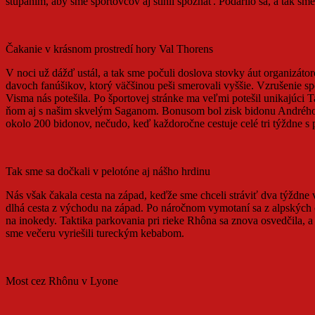
stúpaním, aby sme športovcov aj stihli spoznať. Podarilo sa, a tak 
Čakanie v krásnom prostredí hory Val Thorens
V noci už dážď ustál, a tak sme počuli doslova stovky áut organizátor
davoch fanúšikov, ktorý väčšinou peši smerovali vyššie. Vzrušenie s
Visma nás potešila. Po športovej stránke ma veľmi potešil unikajúci T
ňom aj s našim skvelým Saganom. Bonusom bol zisk bidonu Andrého Gr
okolo 200 bidonov, nečudo, keď každoročne cestuje celé tri týždne s
Tak sme sa dočkali v pelotóne aj nášho hrdinu
Nás však čakala cesta na západ, keďže sme chceli stráviť dva týždne 
dlhá cesta z východu na západ. Po náročnom vymotaní sa z alpských cies
na inokedy. Taktika parkovania pri rieke Rhôna sa znova osvedčila, 
sme večeru vyriešili tureckým kebabom.
Most cez Rhônu v Lyone