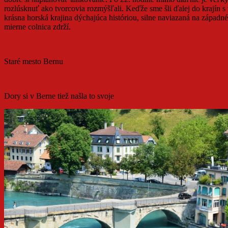
rozlúsknuť ako tvorcovia rozmýšľali. Keďže sme šli ďalej do krajín s
krásna horská krajina dýchajúca históriou, silne naviazaná na západn
mierne colnica zdrží.
Staré mesto Bernu
Dory si v Berne tiež našla to svoje