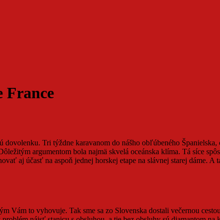
e France
nú dovolenku. Tri týždne karavanom do nášho obľúbeného Španielska, c
er. Dôležitým argumentom bola najmä skvelá oceánska klíma. Tá síce s
ať aj účasť na aspoň jednej horskej etape na slávnej starej dáme. A ta
kým Vám to vyhovuje. Tak sme sa zo Slovenska dostali večernou cestou n
 problém nájsť stanicu s obsluhou, a tie bez obsluhy sú diamantom na k