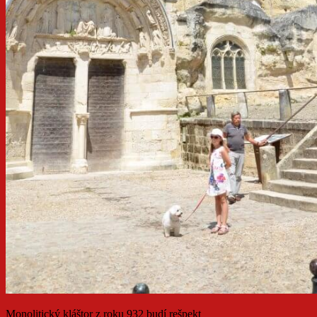
Monolitický kláštor z roku 932 budí rešpekt