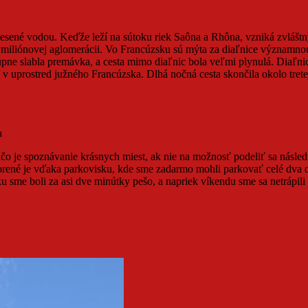
sené vodou. Keďže leží na sútoku riek Saôna a Rhôna, vzniká zvláštn
 miliónovej aglomerácii. Vo Francúzsku sú mýta za diaľnice významnou 
tupne slabla premávka, a cesta mimo diaľnic bola veľmi plynulá. Diaľn
í v uprostred južného Francúzska. Dlhá nočná cesta skončila okolo tre
a
ačo je spoznávanie krásnych miest, ak nie na možnosť podeliť sa násled
vorené je vďaka parkovisku, kde sme zadarmo mohli parkovať celé dva dn
u sme boli za asi dve minútky pešo, a napriek víkendu sme sa netrápili