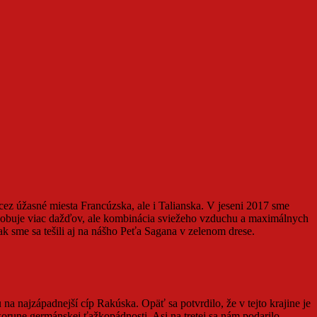
ez úžasné miesta Francúzska, ale i Talianska. V jeseni 2017 sme
pôsobuje viac dažďov, ale kombinácia sviežeho vzduchu a maximálnych
k sme sa tešili aj na nášho Peťa Sagana v zelenom drese.
a najzápadnejší cíp Rakúska. Opäť sa potvrdilo, že v tejto krajine je
orune germánskej ťažkopádnosti. Asi na tretej sa nám podarilo