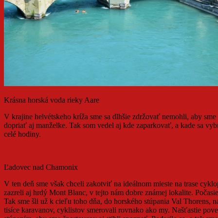
Krásna horská voda rieky Aare
V krajine helvétskeho kríža sme sa dlhšie zdržovať nemohli, aby sme 
dopriať aj manželke. Tak som vedel aj kde zaparkovať, a kade sa vyb
celé hodiny.
Ľadovec nad Chamonix
V ten deň sme však chceli zakotviť na ideálnom mieste na trase cyk
zazreli aj hrdý Mont Blanc, v tejto nám dobre známej lokalite. Počasie
Tak sme šli už k cieľu toho dňa, do horského stúpania Val Thorens, 
tisíce karavanov, cyklistov smerovali rovnako ako my. Našťastie pov