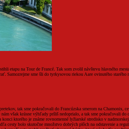
stihli etapu na Tour de Francé. Tak som zvolil návštevu hlavného mesta
rať. Samozrejme sme šli do tyrkysovou riekou Aare ovinutého starého 
lopretekov, tak sme pokračovali do Francúzska smerom na Chamonix, c
 nám však krásne výhľady príliš nedoprialo, a tak sme pokračovali do ďa
na konci ktorého je známe rovnomenné lyžiarské stredisko v nadmorskej
edľa cesty bolo skutočne množstvo dobrých plôch na odstavenie a regul