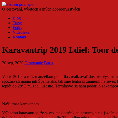
O cestovaní, výletoch a iných dobrodružstvách
Blog
Trasy
Fotky
Videotéka
Kontakt
Karavantrip 2019 I.diel: Tour d
20 sep, 2020
Cestovanie
Boris
V lete 2019 sa mi s manželkou podarilo zrealizovať doslova vysníva
spoznávali najmä juh Španielska, tak sme tentoraz zamierili na sev
teplôt do 28°C mi zneli úžasne. Termínovo sa nám podarilo zakomponov
Naša trasa karavanom
Výhodou karavanu je, že si veziete domček na cestách, a tak jazdíte 
dobré si naplánovať tankovanie. Po 22. hodine mimo diaľnic je veľký