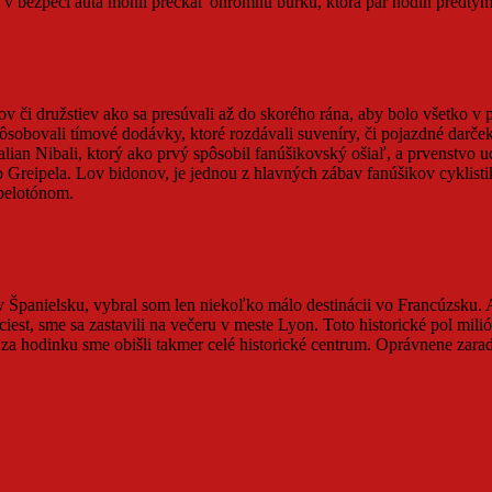
sme v bezpečí auta mohli prečkať ohromnú búrku, ktorá pár hodín predt
ov či družstiev ako sa presúvali až do skorého rána, aby bolo všetko v 
pôsobovali tímové dodávky, ktoré rozdávali suveníry, či pojazdné dar
alian Nibali, ktorý ako prvý spôsobil fanúšikovský ošiaľ, a prvenstvo u
eipela. Lov bidonov, je jednou z hlavných zábav fanúšikov cyklistiky
 pelotónom.
v Španielsku, vybral som len niekoľko málo destinácii vo Francúzsku. A
t, sme sa zastavili na večeru v meste Lyon. Toto historické pol milióno
a za hodinku sme obišli takmer celé historické centrum. Oprávnene zar