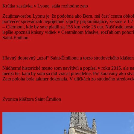
Krátka zastávka v Lyone, stála rozhodne zato
Zaujímavosťou Lyonu je, že podobne ako Bern, má časť centra obkole
podvečer sprevádzali nepríjemné zápchy pripomínajúce, že sme v 1,7
– Clermont, kde by sme platili za 155 km vyše 25 eur. Našťastie pos
lepšie spoznali krásny vidiek v Centrálnom Masíve, rozľahlom pohor
Saint-Émilion.
Hlavný dopravný „uzol“ Saint-Émilionu a torzo stredovekého kláštor
Nádherné historické mesto som navštívil a popísal v roku 2015, ale n
medzi tie, kam by som sa rád vracal pravidelne. Pre karavany ako st
Zato poloha bola takmer dokonalá. V uličkách zo stredného stredovek
Zvonica kláštora Saint-Émilion