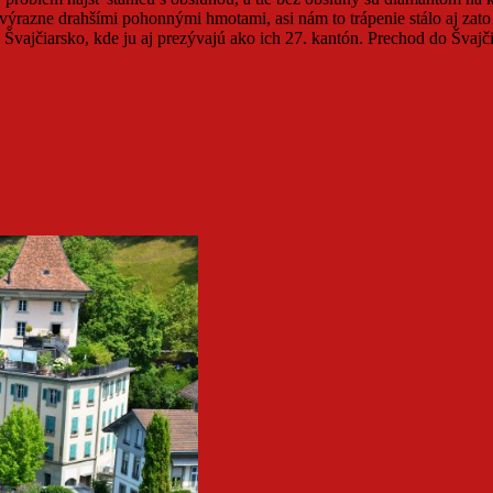
 výrazne drahšími pohonnými hmotami, asi nám to trápenie stálo aj zato
é Švajčiarsko, kde ju aj prezývajú ako ich 27. kantón. Prechod do Švaj