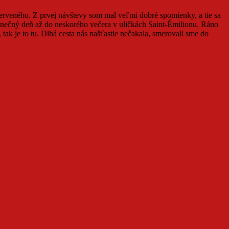
 červeného. Z prvej návštevy som mal veľmi dobré spomienky, a tie sa
lý slnečný deň až do neskorého večera v uličkách Saint-Émilionu. Ráno
 tak je to tu. Dlhá cesta nás našťastie nečakala, smerovali sme do