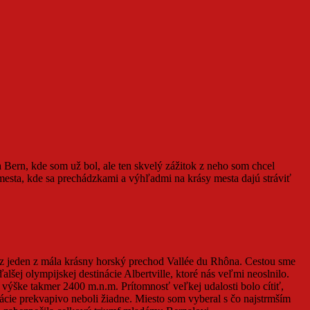
 Bern, kde som už bol, ale ten skvelý zážitok z neho som chcel
mesta, kde sa prechádzkami a výhľadmi na krásy mesta dajú stráviť
ez jeden z mála krásny horský prechod Vallée du Rhôna. Cestou sme
lšej olympijskej destinácie Albertville, ktoré nás veľmi neoslnilo.
 výške takmer 2400 m.n.m. Prítomnosť veľkej udalosti bolo cítiť,
ácie prekvapivo neboli žiadne. Miesto som vyberal s čo najstrmším