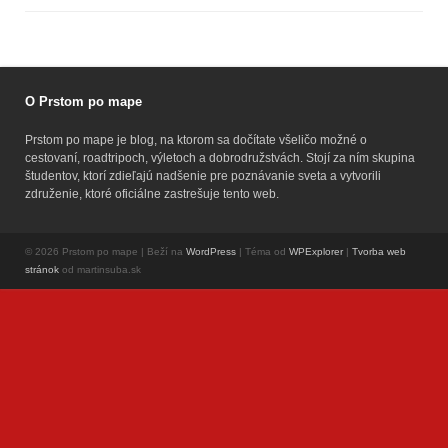
O Prstom po mape
Prstom po mape je blog, na ktorom sa dočítate všeličo možné o
cestovaní, roadtripoch, výletoch a dobrodružstvách. Stojí za ním skupina
študentov, ktorí zdieľajú nadšenie pre poznávanie sveta a vytvorili
združenie, ktoré oficiálne zastrešuje tento web.
© 2026 Prstom po mape | Beží na
WordPress
| Téma od
WPExplorer
|
Tvorba web
stránok
od martinsuba.sk