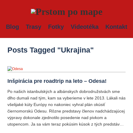
Blog
Trasy
Fotky
Videotéka
Kontakt
Posts Tagged "Ukrajina"
Inšpirácia pre roadtrip na leto – Odesa!
Po našich istanbulských a albánskych dobrodružstvách sme
dlho dumali nad tým, kam sa vyberieme v lete 2013. Lákali nás
všelijaké kúty Európy no nakoniec vyhral plán okúsiť
čiernomorskú Odesu. Rôzne predstavy členov nadchádzajúcej
výpravy dokonale zjednotilo posedenie nad pivkom a
utopencom. Ja sa vám teraz pokúsim kúsok z tých predstáv…