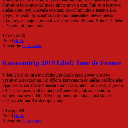
úmyslom bolo spoznať niečo úplne nové a sám. Tak som lustroval
dlhšiu dobu vyhľadávače leteniek, do očí mi udrela letenka BA-
Kyjev-Teherán. Spoznať som mohol majestátne hlavné mesto
Ukrajiny, ale najmä precestovať starodávnu Perziu. Bohužiaľ alebo
našťastie mi Iránci bez…
12 okt, 2020
Pridal
Boris
Kategória:
Cestovanie
Karavantrip 2019 I.diel: Tour de France
V lete 2019 sa mi s manželkou podarilo zrealizovať doslova
vysnívanú dovolenku. Tri týždne karavanom do nášho obľúbeného
Španielska, cez úžasné miesta Francúzska, ale i Talianska. V jeseni
2017 sme spoznávali najmä juh Španielska, tak sme tentoraz
zamierili na sever. Dôležitým argumentom bola najmä skvelá
oceánska klíma. Tá síce spôsobuje…
20 sep, 2020
Pridal
Boris
Kategória:
Cestovanie