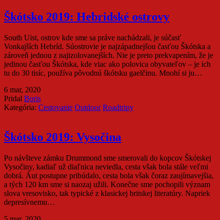
Škótsko 2019: Hebridské ostrovy
South Uist, ostrov kde sme sa práve nachádzali, je súčasť
Vonkajších Hebríd. Súostrovie je najzápadnejšou časťou Škótska a
zároveň jednou z najizolovanejších. Nie je preto prekvapením, že je
jedinou časťou Škótska, kde viac ako polovica obyvateľov – je ich
tu do 30 tisíc, používa pôvodnú škótsku gaelčinu. Mnohí si ju…
6 mar, 2020
Pridal
Boris
Kategória:
Cestovanie
Outdoor
Roadtripy
Škótsko 2019: Vysočina
Po návšteve zámku Drummond sme smerovali do kopcov Škótskej
Vysočiny, kadiaľ už diaľnica neviedla, cesta však bola stále veľmi
dobrá. Áut postupne pribúdalo, cesta bola však čoraz zaujímavejšia,
a tých 120 km sme si naozaj užili. Konečne sme pochopili význam
slova vresovisko, tak typické z klasickej britskej literatúry. Napriek
depresívnemu…
5 mar, 2020