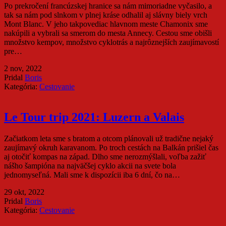
Po prekročení francúzskej hranice sa nám mimoriadne vyčasilo, a
tak sa nám pod slnkom v plnej kráse odhalil aj slávny biely vrch
Mont Blanc. V jeho takpovediac hlavnom meste Chamonix sme
nakúpili a vybrali sa smerom do mesta Annecy. Cestou sme obišli
množstvo kempov, množstvo cyklotrás a najrôznejších zaujímavostí
pre…
2 nov, 2022
Pridal
Boris
Kategória:
Cestovanie
Le Tour trip 2021: Luzern a Valais
Začiatkom leta sme s bratom a otcom plánovali už tradične nejaký
zaujímavý okruh karavanom. Po troch cestách na Balkán prišiel čas
aj otočiť kompas na západ. Dlho sme nerozmýšlali, voľba zažiť
nášho šampióna na najväčšej cyklo akcii na svete bola
jednomyseľná. Mali sme k dispozícii iba 6 dní, čo na…
29 okt, 2022
Pridal
Boris
Kategória:
Cestovanie