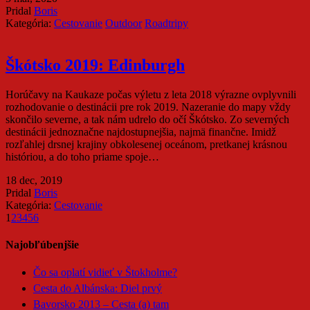
Pridal
Boris
Kategória:
Cestovanie
Outdoor
Roadtripy
Škótsko 2019: Edinburgh
Horúčavy na Kaukaze počas výletu z leta 2018 výrazne ovplyvnili
rozhodovanie o destinácii pre rok 2019. Nazeranie do mapy vždy
skončilo severne, a tak nám udrelo do očí Škótsko. Zo severných
destinácii jednoznačne najdostupnejšia, najmä finančne. Imidž
rozľahlej drsnej krajiny obkolesenej oceánom, pretkanej krásnou
históriou, a do toho priame spoje…
18 dec, 2019
Pridal
Boris
Kategória:
Cestovanie
1
2
3
4
5
6
Najobľúbenjšie
Čo sa oplatí vidieť v Štokholme?
Cesta do Albánska: Diel prvý
Bavorsko 2013 – Cesta (a) tam