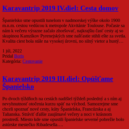
Karavantrip 2019 IV.diel: Cesta domov
Španielsko sme opustili tunelom v nadmorskej výške okolo 1900
m.n.m. cestou vedúcou k metropole Akvitánie Toulouse. Počasie sa
nám k večeru výrazne začalo zhoršovať, najkrajšiu časť cesty aj so
skupinou Kamzíkov Pyrenejských sme našťastie stihli ešte za svetla.
Kvalita ciest bola stále na vysokej úrovni, no silný vietor a hustý…
1 júl, 2022
Pridal
Boris
Kategória:
Cestovanie
Karavantrip 2019 III.diel: Opúšťame
Španielsko
Po dvoch týždňoch na cestách nadišiel týždeň posledný a s ním aj
nevyhnutnosť otočenia kurzu späť na východ. Samozrejme sme
chceli spoznať nové cesty, kúty Španielska, Francúzska a aj
Talianska. Stráviť ďalšie zaujímavé večery a noci v krásnom
prostredí. Miesto kde sme opustili španielske severné pobrežie bolo
astúrske mestečko Ribadesella….