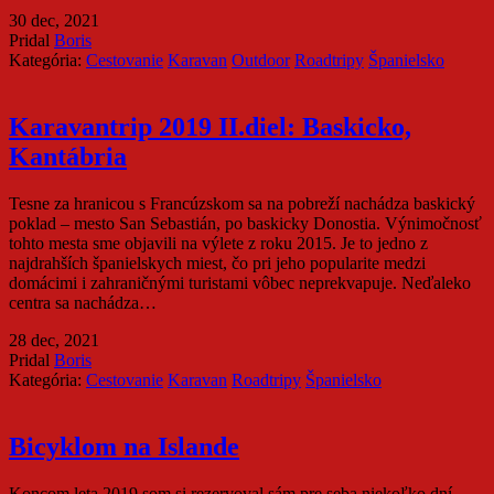
30 dec, 2021
Pridal
Boris
Kategória:
Cestovanie
Karavan
Outdoor
Roadtripy
Španielsko
Karavantrip 2019 II.diel: Baskicko,
Kantábria
Tesne za hranicou s Francúzskom sa na pobreží nachádza baskický
poklad – mesto San Sebastián, po baskicky Donostia. Výnimočnosť
tohto mesta sme objavili na výlete z roku 2015. Je to jedno z
najdrahších španielskych miest, čo pri jeho popularite medzi
domácimi i zahraničnými turistami vôbec neprekvapuje. Neďaleko
centra sa nachádza…
28 dec, 2021
Pridal
Boris
Kategória:
Cestovanie
Karavan
Roadtripy
Španielsko
Bicyklom na Islande
Koncom leta 2019 som si rezervoval sám pre seba niekoľko dní,