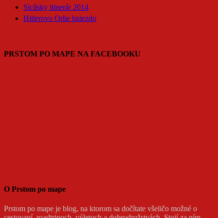
Sicílsky itinerár 2014
Hitlerovo Orlie hniezdo
PRSTOM PO MAPE NA FACEBOOKU
O Prstom po mape
Prstom po mape je blog, na ktorom sa dočítate všeličo možné o
cestovaní, roadtripoch, výletoch a dobrodružstvách. Stojí za ním