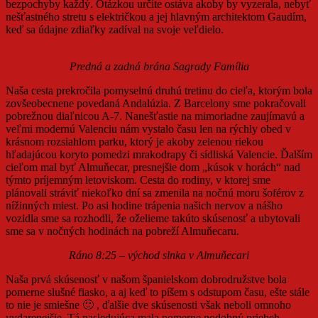
bezpochyby každý. Otázkou určite ostáva akoby by vyzerala, nebyť
nešťastného stretu s električkou a jej hlavným architektom Gaudím,
keď sa údajne zdiaľky zadíval na svoje veľdielo.
Predná a zadná brána Sagrady Família
Naša cesta prekročila pomyselnú druhú tretinu do cieľa, ktorým bola
zovšeobecnene povedaná Andalúzia. Z Barcelony sme pokračovali
pobrežnou diaľnicou A-7. Nanešťastie na mimoriadne zaujímavú a
veľmi modernú Valenciu nám vystalo času len na rýchly obed v
krásnom rozsiahlom parku, ktorý je akoby zelenou riekou
hľadajúcou koryto pomedzi mrakodrapy či sídliská Valencie. Ďalším
cieľom mal byť Almuňecar, presnejšie dom „kúsok v horách“ nad
týmto príjemným letoviskom. Cesta do rodiny, v ktorej sme
plánovali stráviť niekoľko dní sa zmenila na nočnú moru šoférov z
nížinných miest. Po asi hodine trápenia našich nervov a nášho
vozidla sme sa rozhodli, že oželieme takúto skúsenosť a ubytovali
sme sa v nočných hodinách na pobreží Almuňecaru.
Ráno 8:25 – východ slnka v Almuňecari
Naša prvá skúsenosť v našom španielskom dobrodružstve bola
pomerne slušné fiasko, a aj keď to píšem s odstupom času, ešte stále
to nie je smiešne 🙂 , ďalšie dve skúsenosti však neboli omnoho
vydarenejšie. Tá nasledujúca mala pomerne podobný priebeh…