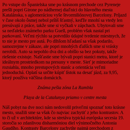
Po vstupe do Španielska sme po krásnom prechode cez Pyreneje
prešli popri Girone po nádhernej diaľnici do hlavného mesta
Katalánska, s aglomeráciou vyše štvormiliónovej Barcelony. Príjazd
v čase okolo ôsmej nebol príliš šťastný, keďže mnohí sa vtedy len
presúvajú z práce, takže sme si vyčkali v zápchach. Ubytovali sme
sa neďaleko známeho parku Guell, problém však nastal pri
parkovaní. Veľmi rýchlo sa potvrdilo údajné tvrdenie miestnych, že
to nie je mesto pre autá. Po dlhšom hľadaní sa však podarilo,
samozrejme v zákaze, ale popri mnohých ďalších sme si vrásky
nerobili. Auto sa nepohlo dva dni a obišlo sa bez pokuty, takže
riešenie existuje. Našťastie sme bývali popri stanici metra, ktoré je
ideálnym prostriedkom na presuny v meste. Sieť je mimoriadne
rozsiahla, mnoho prestupových staníc a orientácia veľmi
jednoduchá. Oplatí sa určite kúpiť lístok na desať jázd, za 9,95,
ktorý používa väčšina domácich.
Známa pešia zóna La Rambla
Playa de la Catalunya priamo v centre mesta
Náš pobyt na dve noci nám nedovolil priveľmi spoznať toto krásne
mesto, snažili sme sa však čo najviac zachytiť z jeho kontrastov. A
to či už v architektúre, kde sa stretáva typická európska secesia 19.
storočia so zdanlivou disharmóniou diel výnimočného Antonia
Gaudího. Kontrasty Barcelony zachytíte najmä prechodom z