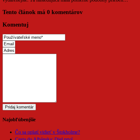
Tento článok má 0 komentárov
Komentuj
Pridaj komentár
Najobľúbenjšie
Čo sa oplatí vidieť v Štokholme?
Cesta do Albánska: Diel prvý