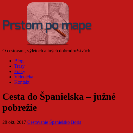
O cestovaní, výletoch a iných dobrodružstvách
Blog
Trasy
Fotky
Videotéka
Kontakt
Cesta do Španielska – južné
pobrežie
28 okt, 2017
Cestovanie
Španielsko
Boris