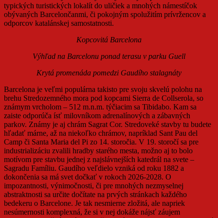
typických turistických lokalít do uličiek a mnohých námestíčok
obývaných Barcelončanmi, či pokojným spolužitím prívržencov a
odporcov katalánskej samostatnosti.
Kopcovitá Barcelona
Výhľad na Barcelonu ponad terasu v parku Guell
Krytá promenáda pomedzi Gaudího stalagnáty
Barcelona je veľmi populárna takisto pre svoju skvelú polohu na
brehu Stredozemného mora pod kopcami Sierra de Collserola, so
známym vrcholom – 512 m.n.m. týčiacim sa Tibidabo. Kam sa
zaiste odporúča ísť milovníkom adrenalínových a zábavných
parkov. Známy je aj chrám Sagrat Cor. Stredoveké stavby tu budete
hľadať márne, až na niekoľko chrámov, napríklad Sant Pau del
Camp či Santa Maria del Pi zo 14. storočia. V 19. storočí sa pre
industrializáciu zvalili hradby starého mesta, možno aj to bolo
motívom pre stavbu jednej z najslávnejších katedrál na svete –
Sagradu Famíliu. Gaudího veľdielo vzniká od roku 1882 a
dokončenia sa má svet dočkať v rokoch 2026-2028. O
impozantnosti, výnimočnosti, či pre mnohých nezmyselnej
abstraktnosti sa určite dočítate na prvých stránkach každého
bedekeru o Barcelone. Je tak nesmierne zložitá, ale napriek
nesúmernosti komplexná, že si v nej dokáže nájsť záujem